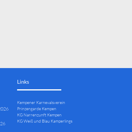
Links
Kempener Karnevalsverein
2026
Prinzengarde Kempen
KG Narrenzunft Kempen
KG Weiß und Blau Kamperlings
026