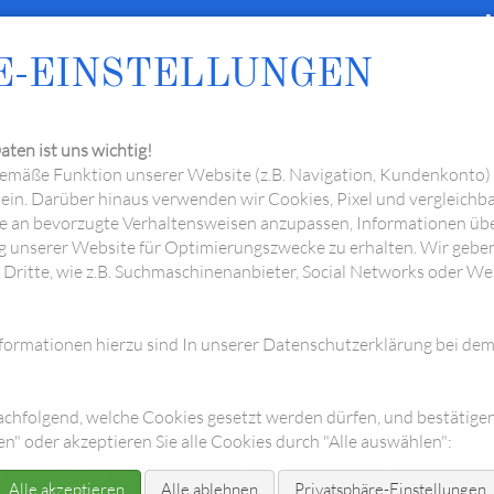
ph
E-EINSTELLUNGEN
OME
AKTUELLES
ÜBER UNS
UNSERE ORDEN
expand_more
expand_more
aten ist uns wichtig!
emäße Funktion unserer Website (z.B. Navigation, Kundenkonto) 
ein. Darüber hinaus verwenden wir Cookies, Pixel und vergleichba
 an bevorzugte Verhaltensweisen anzupassen, Informationen übe
 unserer Website für Optimierungszwecke zu erhalten. Wir geb
ritte, wie z.B. Suchmaschinenanbieter, Social Networks oder W
010 Sitzung
ormationen hierzu sind In unserer Datenschutzerklärung bei de
Vergrößern: Bilder einfach anklicken!
achfolgend, welche Cookies gesetzt werden dürfen, und bestätigen
n" oder akzeptieren Sie alle Cookies durch "Alle auswählen":
Alle akzeptieren
Alle ablehnen
Privatsphäre-Einstellungen