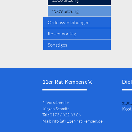
2010 Sitzung
2009 Sitzung
Ordensverleihungen
Rosenmontag
Sonstiges
11er-Rat-Kempen e.V.
Die 
1. Vorsitzender:
31.01
Kost
Jürgen Schmitz
Tel.: 0173 / 822 83 06
Mail: info (at) 11er-rat-kempen.de