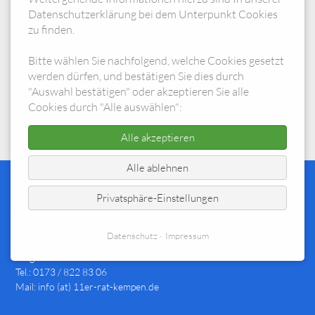
Datenschutzerklärung bei dem Unterpunkt Cookies
Der nächste Termin für unsere Kostümsitzung in 2027.
zu finden.
Bitte wählen Sie nachfolgend, welche Cookies gesetzt
Zurück
werden dürfen, und bestätigen Sie dies durch
"Auswahl bestätigen" oder akzeptieren Sie alle
Cookies durch "Alle auswählen":
Alle akzeptieren
Alle ablehnen
11er-Rat-Kempen e.V.
Privatsphäre-Einstellungen
Datenschutz
Impressum
1. Vorsitzender:
Jürgen Schmitz
Tel.: 0173 / 822 83 06
Mail: info (at) 11er-rat-kempen.de