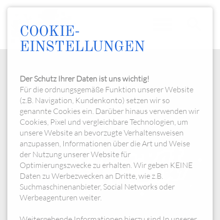
menu
search
COOKIE-
EINSTELLUNGEN
Kostümsitzung am 23.01.2027
Suchbegriffe
SUCHEN
Der Schutz Ihrer Daten ist uns wichtig!
Für die ordnungsgemäße Funktion unserer Website
(z.B. Navigation, Kundenkonto) setzen wir so
23.01.2027
genannte Cookies ein. Darüber hinaus verwenden wir
Cookies, Pixel und vergleichbare Technologien, um
unsere Website an bevorzugte Verhaltensweisen
anzupassen, Informationen über die Art und Weise
der Nutzung unserer Website für
Optimierungszwecke zu erhalten. Wir geben KEINE
Daten zu Werbezwecken an Dritte, wie z.B.
Suchmaschinenanbieter, Social Networks oder
Werbeagenturen weiter.
Weitergehende Informationen hierzu sind In unserer