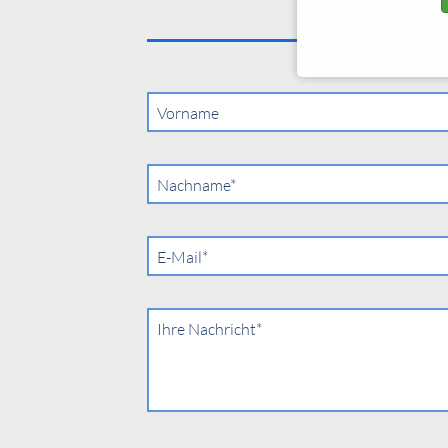
Vorname
Pflichtfeld
Nachname
*
Pflichtfeld
E-Mail
*
Pflichtfeld
Ihre Nachricht
*