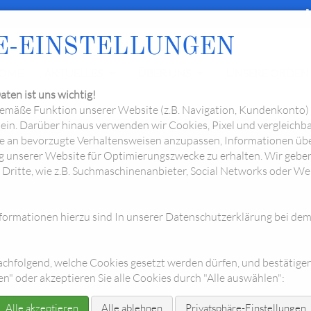
ph
E-EINSTELLUNGEN
OME
AKTUELLES
ÜBER UNS
UNSERE ORDEN
expand_more
expand_more
aten ist uns wichtig!
emäße Funktion unserer Website (z.B. Navigation, Kundenkonto) 
ein. Darüber hinaus verwenden wir Cookies, Pixel und vergleichba
 an bevorzugte Verhaltensweisen anzupassen, Informationen übe
 unserer Website für Optimierungszwecke zu erhalten. Wir geb
ntakt
ritte, wie z.B. Suchmaschinenanbieter, Social Networks oder W
ormationen hierzu sind In unserer Datenschutzerklärung bei de
achfolgend, welche Cookies gesetzt werden dürfen, und bestätigen
n" oder akzeptieren Sie alle Cookies durch "Alle auswählen":
empen.de
Alle akzeptieren
Alle ablehnen
Privatsphäre-Einstellungen